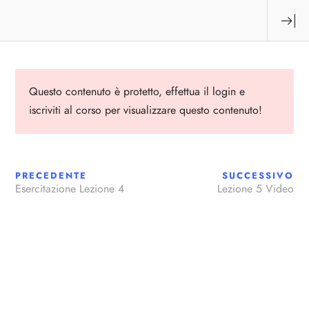
Accedi
Questo contenuto è protetto,
effettua il login
e
Esplora
Corsi più richiesti
iscriviti al corso per visualizzare questo contenuto!
Home
Corso dattilografia digitale
ANDE
10 MIN
Chi Siamo
PRECEDENTE
SUCCESSIVO
Esercitazione Lezione 4
Lezione 5 Video
Corsi
Contattaci
Link Utili
Contatti