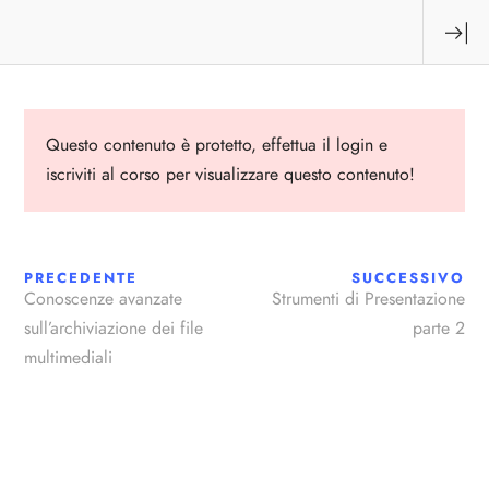
Accedi
Questo contenuto è protetto,
effettua il login
e
Esplora
Corsi più richiesti
iscriviti al corso per visualizzare questo contenuto!
Home
Corso dattilografia digitale
Chi Siamo
PRECEDENTE
SUCCESSIVO
E
01 ORA(E)
Conoscenze avanzate
Strumenti di Presentazione
Corsi
sull’archiviazione dei file
parte 2
multimediali
Contattaci
Link Utili
Contatti